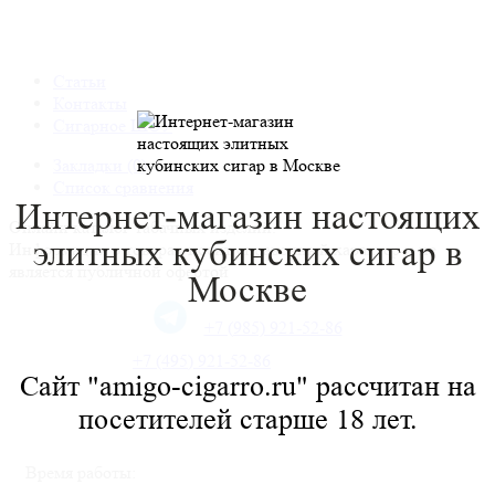
Статьи
Контакты
Сигарное ШОУ
Закладки (0)
Список сравнения
Интернет-магазин настоящих
Онлайн каталог табачных изделий.
элитных
кубинских сигар в
Информация о товарах носит справочный характер и не
является публичной офертой
Москве
+7 (985) 921-52-86
+7 (495) 921-52-86
Сайт "amigo-cigarro.ru" рассчитан на
посетителей старше 18 лет.
Время работы: