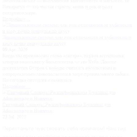
доминиканские — воплощение элегантности и мягкости, то
Никарагуа — это чистая страсть, мощь и рок-н-ролл
сигарного мира.
Подробнее ...
Доминиканские сигары: чем они отличаются от кубинских и
кому точно придутся по вкусу
09
Apr. 2026
Когда мы произносим слово «сигара», первая ассоциация,
которая возникает у большинства — это Куба. Долгие
десятилетия Остров Свободы считался абсолютным и
непререкаемым монополистом в мире премиального табака.
Но сегодня ситуация изменилась.
Подробнее ...
Сигарный Словарь: Расшифровываем Термины для
Афисионадо и Новичка
23
Jul. 2025
Перестаньте чувствовать себя новичком! Наш гид
поможет вам свободно ориентироваться в мире