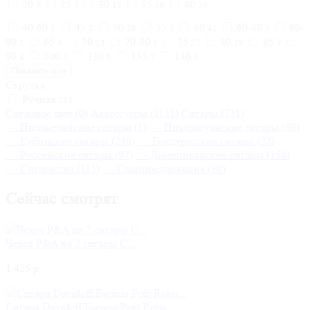
20
25
30
35
40
5
3
17
10
23
40-60
45
50
55
60
60-80
60-
1
2
28
5
41
3
90
65
70
70-80
75
80
85
1
4
13
1
27
19
3
90
100
130
135
140
4
3
8
7
1
Показать все
Скрутка
Ручная
214
Сигарное шоу (0)
Аксессуары (1131)
Сигары (731)
- Индонезийские сигары (1)
- Никарагуанские сигары (69)
- Кубинские сигары (246)
- Гондурасские сигары (22)
- Российские сигары (97)
- Доминиканские сигары (154)
- Сигариллы (115)
- Спецпредложения (30)
Сейчас смотрят
Чехол P&A на 2 сигары C...
1 425 р.
Сигара Davidoff Escurio Petit Robu...