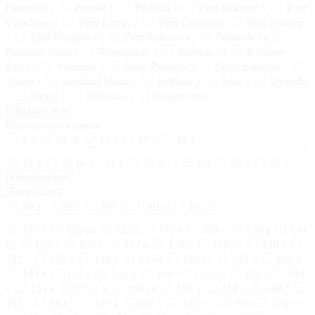
Panetelas
Paraiso
Perfecto
Petit Belicoso
Petit
5
1
3
1
Cazadores
Petit Cetros
Petit Corona
Petit Perfecto
1
2
18
Petit Piramides
Petit Robusto
Piramide
1
3
11
12
Piramide Extra
Prominente
Robusto
Robusto
1
2
18
Extra
Salomon
Short Panetela
Small panatela
4
1
3
2
Sports
Standard Mano
Sublime
Taco
Torpedo
1
1
1
1
Torres
Trabucos
Сonservas
2
1
2
1
Показать все
Количество в пачке
6
10
12
15
16
2
16
5
3
5
18
20
21
24
25
30
50
1
16
1
3
173
1
2
Показать все
Длина (мм)
90
95
100
101
102
3
1
5
1
7
105
110
115
117
119
120
124
1
16
6
6
1
6
125
126
127
128
129
130
11
5
1
6
1
15
6
132
133
134
135
140
141
142
7
2
1
5
15
2
6
143
144
145
150
152
153
154
9
1
5
7
4
1
155
155,5
156
157
159
160
1
6
1
10
1
1
2
162
164
165
166
167
170
178
3
1
4
1
2
3
15