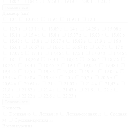
180
184
192
194
230
235
2
2
6
6
1
1
Показать все
Диаметр (мм)
10
10.32
11,9
11,91
12
1
1
1
1
1
12,7
13.1
13.89
14
14,29
15,08
1
1
2
1
2
2
15,1
15,4
15,8
15,87
15,88
15.08
1
1
1
2
7
6
15.48
15.8
15.87
15.88
15.9
16
1
1
4
3
1
3
16,6
16,67
16.6
16.67
16.7
17
1
15
2
16
1
8
17,07
17,4
17,46
17,5
17.07
17.46
2
1
1
1
2
1
18
18,26
18,3
18,6
18,65
18,7
1
6
3
2
2
2
18.26
18.3
18.65
19
19,05
19,38
3
1
12
5
3
1
19,45
19,5
19,8
19,84
19,9
19.05
2
1
3
7
1
4
19.45
19.8
19.84
20
20,2
20,6
4
4
7
3
1
9
20,64
20.64
21
21,03
21,4
21,43
8
12
3
3
4
4
21,8
21,82
21.4
21.43
21.6
22
1
2
1
1
1
2
22,2
22,22
22,6
22.23
2
2
2
1
Показать все
Крепость
Крепкая
Легкая
Легкая-средняя
Средняя
45
18
21
Средняя-крепкая
94
55
Время курения