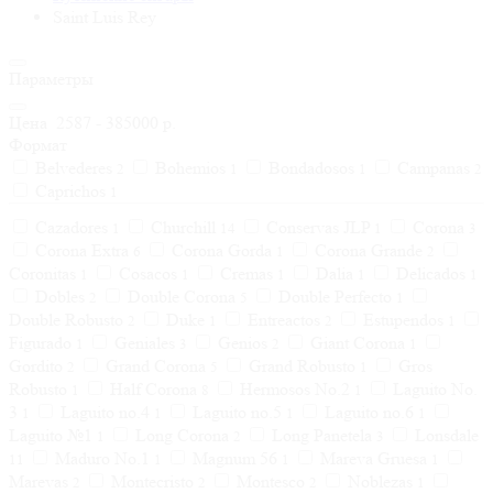
Saint Luis Rey
Параметры
Цена
2587
-
385000
р.
Формат
Belvederes
Bohemios
Bondadosos
Campanas
2
1
1
2
Caprichos
1
Cazadores
Churchill
Conservas JLP
Corona
1
14
1
3
Corona Extra
Corona Gorda
Corona Grande
6
1
2
Coronitas
Cosacos
Cremas
Dalia
Delicados
1
1
1
1
1
Dobles
Double Corona
Double Perfecto
2
5
1
Double Robusto
Duke
Entreactos
Estupendos
2
1
2
1
Figurado
Geniales
Genios
Giant Corona
1
3
2
1
Gordito
Grand Corona
Grand Robusto
Gros
2
5
1
Robusto
Half Corona
Hermosos No.2
Laguito No.
1
8
1
3
Laguito no.4
Laguito no.5
Laguito no.6
1
1
1
1
Laguito №1
Long Corona
Long Panetela
Lonsdale
1
2
3
Maduro No.1
Magnum 56
Mareva Gruesa
11
1
1
1
Marevas
Montecristo
Montesco
Noblezas
2
2
2
1