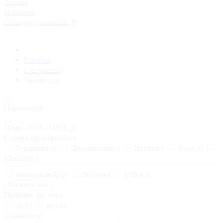
Акции
Новинки
Спецпредложения
Сигары
Сигариллы
Montecristo
Параметры
Цена
1610
-
34810
р.
Страна производства
Германия
Доминикана
Италия
Куба
33
8
8
37
Мексика
5
Нидерланды
Россия
США
10
6
8
Показать все
Наличие фильтра
да
нет
23
92
Длина (мм)