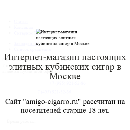
Статьи
Контакты
Сигарное ШОУ
Закладки (0)
Список сравнения
Интернет-магазин настоящих
Онлайн каталог табачных изделий.
элитных
кубинских сигар в
Информация о товарах носит справочный характер и не
является публичной офертой
Москве
+7 (985) 921-52-86
+7 (495) 921-52-86
Сайт "amigo-cigarro.ru" рассчитан на
посетителей старше 18 лет.
Время работы: