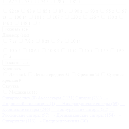
67
73
74
78
81
7
1
5
1
7
82
83
85
87
90
93
95
97
10
9
1
5
2
8
2
100
101
107
120
126
130
13
14
5
7
2
7
2
146
149
2
1
4
Показать все
Диаметр (мм)
7
7.8
8
9
10
28
6
28
3
14
10.5
10.6
10.8
11
15
17
19
2
1
5
19
1
2
2
4
Показать все
Крепость
Легкая
Легкая-средняя
Средняя
Средняя-
8
64
34
крепкая
9
Скрутка
Машинная
115
Сигарное шоу (0)
Аксессуары (1131)
Сигары (731)
-
Индонезийские сигары (1)
- Никарагуанские сигары (69)
-
Кубинские сигары (246)
- Гондурасские сигары (22)
-
Российские сигары (97)
- Доминиканские сигары (154)
-
Сигариллы (115)
- Спецпредложения (30)