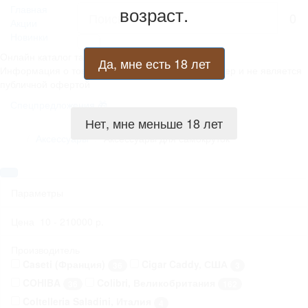
возраст.
Главная
0
Акции
Новинки
Онлайн каталог табачных изделий.
Да, мне есть 18 лет
Информация о товарах носит справочный характер и не является
публичной офертой
Спецпредложения
Нет, мне меньше 18 лет
Аксессуары
Аксессуары для самокруток
Параметры
Цена
10
-
210000
р.
Производитель
Caseti (Франция)
Cigar Caddy, США
36
3
COHIBA
Colibri, Великобритания
36
162
Coltelleria Saladini, Италия
4