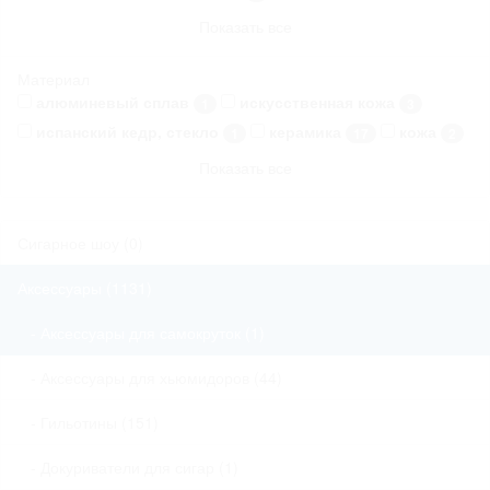
Показать все
Материал
алюминевый сплав
искусственная кожа
1
3
испанский кедр, стекло
керамика
кожа
1
17
2
Показать все
Сигарное шоу (0)
Аксессуары (1131)
- Аксессуары для самокруток (1)
- Аксессуары для хьюмидоров (44)
- Гильотины (151)
- Докуриватели для сигар (1)