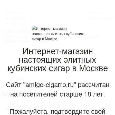
Статьи
Закладки (0)
Контакты
Список сравнения
Сигарное ШОУ
Онлайн каталог табачных изделий.
Информация о товарах носит справочный характер и не
является публичной офертой
Интернет-магазин
+7 (985) 921-52-86
настоящих элитных
+7 (495) 921-52-86
кубинских сигар в Москве
Сайт "amigo-cigarro.ru" рассчитан
Сигары
>>
на посетителей старше 18 лет.
Аксессуары
>>
Пожалуйста, подтвердите свой