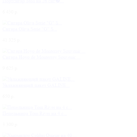
Портсигар Stoll на 26 сиг�...
6 450 р.
Сигара Oliva Serie "G" S...
41 325 р.
Сигара Hoyo de Monterrey Souvenir ...
9 625 р.
Увлажняющий пакет GALINE...
650 р.
Пепельница Tom River на 4 с...
3 300 р.