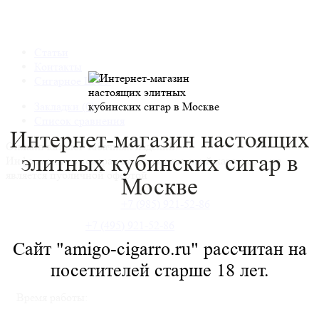
Статьи
Контакты
Сигарное ШОУ
Закладки (0)
Список сравнения
Интернет-магазин настоящих
Онлайн каталог табачных изделий.
элитных
кубинских сигар в
Информация о товарах носит справочный характер и не
является публичной офертой
Москве
+7 (985) 921-52-86
+7 (495) 921-52-86
Сайт "amigo-cigarro.ru" рассчитан на
посетителей старше 18 лет.
Время работы: