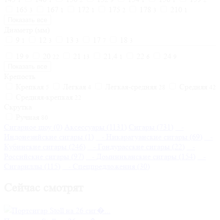
165
167
172
175
178
210
3
1
1
2
3
1
Показать все
Диаметр (мм)
9
12
13
17
18
1
3
3
7
3
19
20
21
21,4
22
24
9
22
13
1
6
9
Показать все
Крепость
Крепкая
Легкая
Легкая-средняя
Средняя
5
4
28
42
Средняя-крепкая
22
Скрутка
Ручная
80
Сигарное шоу (0)
Аксессуары (1131)
Сигары (731)
-
Индонезийские сигары (1)
- Никарагуанские сигары (69)
-
Кубинские сигары (246)
- Гондурасские сигары (22)
-
Российские сигары (97)
- Доминиканские сигары (154)
-
Сигариллы (115)
- Спецпредложения (30)
Сейчас смотрят