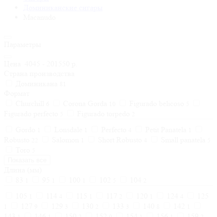
Доминиканские сигары
Macanudo
Параметры
Цена
4045
-
201550
р.
Страна производства
Доминикана
81
Формат
Churchill
Corona Gorda
Figurado belicoso
6
10
5
Figurado perfecto
Figurado torpedo
5
2
Gordo
Lonsdale
Perfecto
Petit Panatela
1
1
4
1
Robusto
Salomon
Short Robusto
Small panatela
22
1
4
5
Toro
5
Показать все
Длина (мм)
83
95
100
102
104
1
1
1
5
2
105
114
115
117
120
124
125
1
4
1
2
1
4
127
129
130
133
140
142
1
9
3
2
3
8
1
143
146
150
152
154
156
159
1
1
2
9
1
1
2