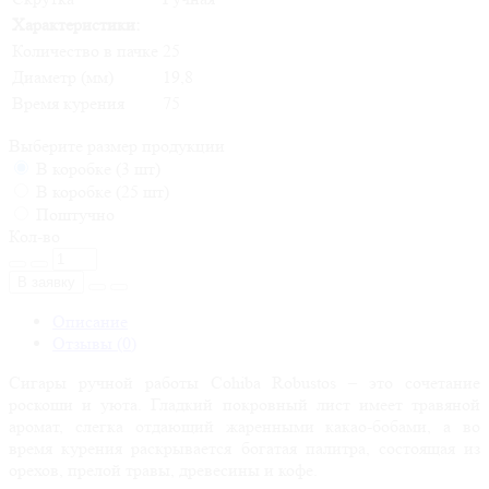
Характеристики:
Количество в пачке
25
Диаметр (мм)
19,8
Время курения
75
Выберите размер продукции
В коробке (3 шт)
В коробке (25 шт)
Поштучно
Кол-во
В заявку
Описание
Отзывы (0)
Сигары ручной работы Cohiba Robustos – это сочетание
роскоши и уюта. Гладкий покровный лист имеет травяной
аромат, слегка отдающий жаренными какао-бобами, а во
время курения раскрывается богатая палитра, состоящая из
орехов, прелой травы, древесины и кофе.