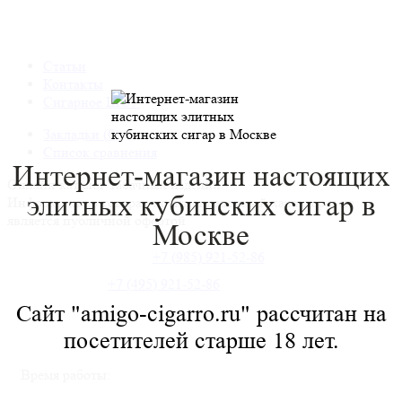
Статьи
Контакты
Сигарное ШОУ
Закладки (0)
Список сравнения
Интернет-магазин настоящих
Онлайн каталог табачных изделий.
элитных
кубинских сигар в
Информация о товарах носит справочный характер и не
является публичной офертой
Москве
+7 (985) 921-52-86
+7 (495) 921-52-86
Сайт "amigo-cigarro.ru" рассчитан на
посетителей старше 18 лет.
Время работы: