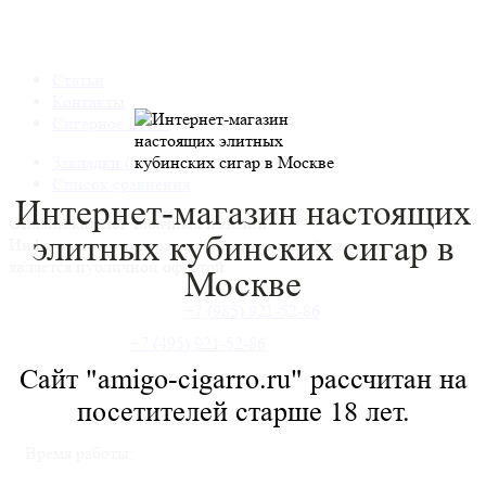
Статьи
Контакты
Сигарное ШОУ
Закладки (0)
Список сравнения
Интернет-магазин настоящих
Онлайн каталог табачных изделий.
элитных
кубинских сигар в
Информация о товарах носит справочный характер и не
является публичной офертой
Москве
+7 (985) 921-52-86
+7 (495) 921-52-86
Сайт "amigo-cigarro.ru" рассчитан на
посетителей старше 18 лет.
Время работы: