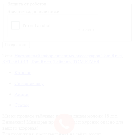
Защита от роботов
Введите код в поле ниже
Продолжить
Теги:
Настольный набор сигарных аксессуаров Tom River
,
SET-561-013
,
Tom River
,
Тайвань
,
TOM RIVER
Каталог
Сигарное шоу
Акции
Статьи
Мы не продаем табачные изделия лицам моложе 18 лет.
Внимание! Минздрав предупреждает: курение опасно для
вашего здоровья!
Вся продукция, представленная на сайте, носит