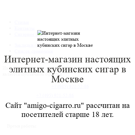
Статьи
Контакты
Сигарное ШОУ
Закладки (0)
Список сравнения
Интернет-магазин настоящих
Онлайн каталог табачных изделий.
элитных
кубинских сигар в
Информация о товарах носит справочный характер и не
является публичной офертой
Москве
+7 (985) 921-52-86
+7 (495) 921-52-86
Сайт "amigo-cigarro.ru" рассчитан на
посетителей старше 18 лет.
Время работы: