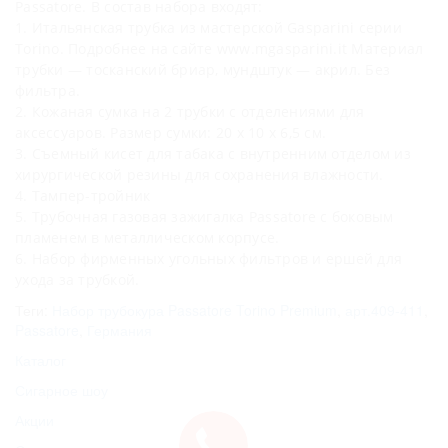
Passatore. В состав набора входят:
1. Итальянская трубка из мастерской Gasparini серии
Torino. Подробнее на сайте www.mgasparini.it Материал
трубки — тосканский бриар, мундштук — акрил. Без
фильтра.
2. Кожаная сумка на 2 трубки с отделениями для
аксессуаров. Размер сумки: 20 х 10 х 6,5 см.
3. Съемный кисет для табака с внутренним отделом из
хирургической резины для сохранения влажности.
4. Тампер-тройник
5. Трубочная газовая зажигалка Passatore с боковым
пламенем в металлическом корпусе.
6. Набор фирменных угольных фильтров и ершей для
ухода за трубкой.
Теги:
Набор трубокура Passatore Torino Premium
,
арт.409-411
,
Passatore
,
Германия
Каталог
Сигарное шоу
Акции