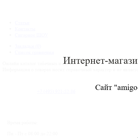
Статьи
Контакты
Сигарное ШОУ
Закладки (0)
Список сравнения
Интернет-магази
Онлайн каталог табачных изделий.
Информация о товарах носит справочный характер и не являет
Сайт "amigo-
+7 (495) 921-52-86
Время работы:
Пн - Пт с 08:00 до 22:00