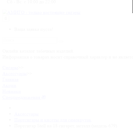
Сб - Вс с 10:00 до 22:00
0
Ваша заявка пуста!
Онлайн каталог табачных изделий.
Информация о товарах носит справочный характер и не являет
Сигары
>>
Аксессуары
>>
Главная
Акции
Новинки
Спецпредложения
Аксессуары
Портсигары и кисеты для самокруток
Портсигар Stoll на 18 сигарет, металл (модель 679)