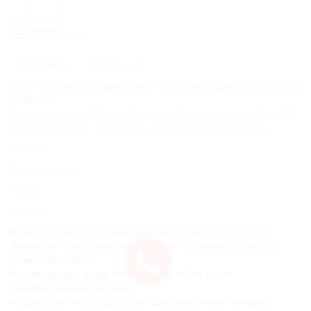
В заявку
Описание
Отзывы (0)
118х71х19 мм., формат сигарет King Size и Super King Size (85
и 100 мм)
Теги:
Портсигар Stoll на 18 сигарет
,
Натуральная пробка
,
C08-
2
,
Stoll
,
Германия
,
Портсигары и кисеты для самокруток
Каталог
Сигарное шоу
Акции
Статьи
Мы не продаем табачные изделия лицам моложе 18 лет.
Внимание! Минздрав предупреждает: курение опасно для
вашего здоровья!
Вся продукция, представленная на сайте, носит
ознакомительный характер.
Наш магазин не осуществляет дистанционную торговлю