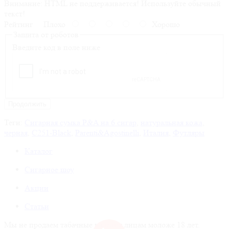
Внимание:
HTML не поддерживается! Используйте обычный
текст!
Рейтинг
Плохо
Хорошо
Защита от роботов
Введите код в поле ниже
Продолжить
Теги:
Сигарная сумка P&A на 6 сигар
,
натуральная кожа
,
черная
,
C251-Black
,
Parenti&Agostinelli
,
Италия
,
Футляры
Каталог
Сигарное шоу
Акции
Статьи
Мы не продаем табачные изделия лицам моложе 18 лет.